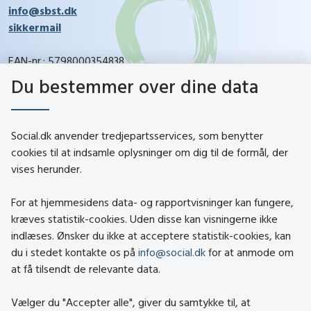
info@sbst.dk
sikkermail
EAN-nr.: 5798000354838
CVR-nr.: 26144698
Du bestemmer over dine data
social.dk
Social.dk anvender tredjepartsservices, som benytter
cookies til at indsamle oplysninger om dig til de formål, der
vises herunder.
Kontakt
Om social.dk
For at hjemmesidens data- og rapportvisninger kan fungere,
About social.dk
kræves statistik-cookies. Uden disse kan visningerne ikke
indlæses. Ønsker du ikke at acceptere statistik-cookies, kan
Tilgængelighedserklæring
du i stedet kontakte os på
info@social.dk
for at anmode om
Om brugen af cookies
at få tilsendt de relevante data.
Persondatapolitik
Vælger du "Accepter alle", giver du samtykke til, at