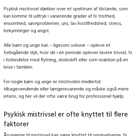
Psykisk mistrivsel dækker over et spektrum af tilstande, som
kan komme til udtryk i varierende grader af fx tristhed,
ensomhed, søvnproblemer, uro, lav livstilfredshed, stress,
bekymringer og angst.
Alle børn og unge kan – ligesom voksne – opleve et
forbigående dyk, hvor de i en periode oplever lavere trivsel, fx
i forbindelse med flytning, skoleskift eller som reaktion på en
krise i familien.
For nogle børn og unge er mistrivslen imidlertid
tilbagevendende eller længerevarende og måske også mere
intens, og her vil der ofte være brug for professionel hjælp.
Psykisk mistrivsel er ofte knyttet til flere
faktorer
Årsagerne til mistrivsel kan være knyttet til omgivelserne, fx