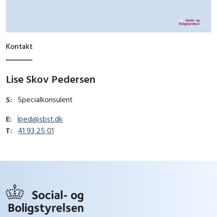
Kontakt
Lise Skov Pedersen
S:
Specialkonsulent
E:
lped@sbst.dk
T:
41 93 25 01