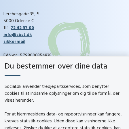
Lerchesgade 35, 5
5000 Odense C
Tlf.:
72 42 37 00
info@sbst.dk
sikkermail
EAN-nr.: 5798000354838
CVR-nr.: 26144698
Du bestemmer over dine data
social.dk
Social.dk anvender tredjepartsservices, som benytter
cookies til at indsamle oplysninger om dig til de formål, der
vises herunder.
Kontakt
Om social.dk
For at hjemmesidens data- og rapportvisninger kan fungere,
About social.dk
kræves statistik-cookies. Uden disse kan visningerne ikke
indlæses. Ønsker du ikke at acceptere statistik-cookies, kan
Tilgængelighedserklæring