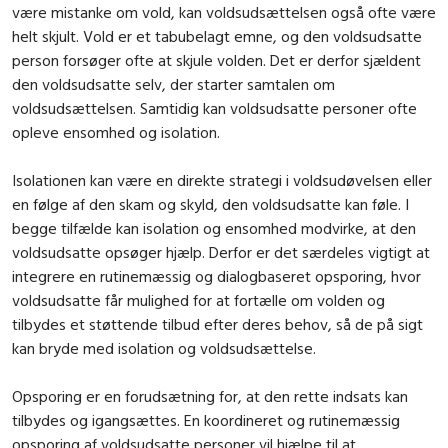
være mistanke om vold, kan voldsudsættelsen også ofte være
helt skjult. Vold er et tabubelagt emne, og den voldsudsatte
person forsøger ofte at skjule volden. Det er derfor sjældent
den voldsudsatte selv, der starter samtalen om
voldsudsættelsen. Samtidig kan voldsudsatte personer ofte
opleve ensomhed og isolation.
Isolationen kan være en direkte strategi i voldsudøvelsen eller
en følge af den skam og skyld, den voldsudsatte kan føle. I
begge tilfælde kan isolation og ensomhed modvirke, at den
voldsudsatte opsøger hjælp. Derfor er det særdeles vigtigt at
integrere en rutinemæssig og dialogbaseret opsporing, hvor
voldsudsatte får mulighed for at fortælle om volden og
tilbydes et støttende tilbud efter deres behov, så de på sigt
kan bryde med isolation og voldsudsættelse.
Opsporing er en forudsætning for, at den rette indsats kan
tilbydes og igangsættes. En koordineret og rutinemæssig
opsporing af voldsudsatte personer vil hjælpe til at