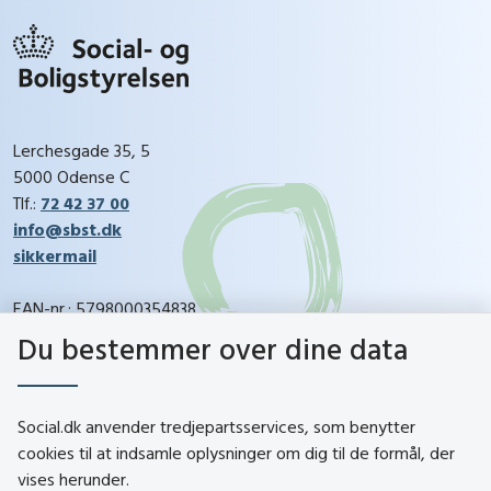
Lerchesgade 35, 5
5000 Odense C
Tlf.:
72 42 37 00
info@sbst.dk
sikkermail
EAN-nr.: 5798000354838
CVR-nr.: 26144698
Du bestemmer over dine data
social.dk
Social.dk anvender tredjepartsservices, som benytter
cookies til at indsamle oplysninger om dig til de formål, der
vises herunder.
Kontakt