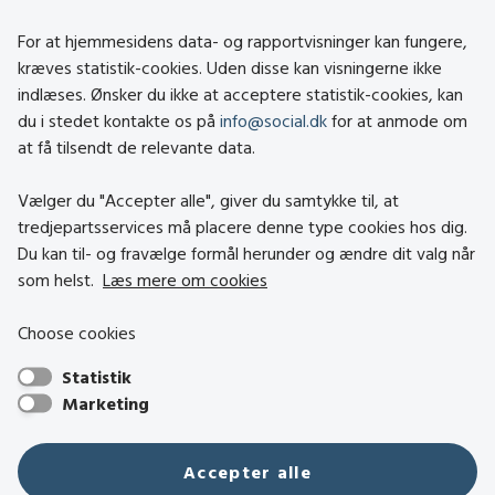
Om social.dk
For at hjemmesidens data- og rapportvisninger kan fungere,
About social.dk
kræves statistik-cookies. Uden disse kan visningerne ikke
indlæses. Ønsker du ikke at acceptere statistik-cookies, kan
Tilgængelighedserklæring
du i stedet kontakte os på
info@social.dk
for at anmode om
Om brugen af cookies
at få tilsendt de relevante data.
Persondatapolitik
Vælger du "Accepter alle", giver du samtykke til, at
tredjepartsservices må placere denne type cookies hos dig.
Besøg også
Du kan til- og fravælge formål herunder og ændre dit valg når
som helst.
Læs mere om cookies
Social- og Boligstyrelsen
Choose cookies
Socialministeriet
Statistik
Hjælpemiddelbasen
Marketing
Center mod Menneskehandel
Den Nationale Tolkemyndighed
Accepter alle
Tilbudsportalen