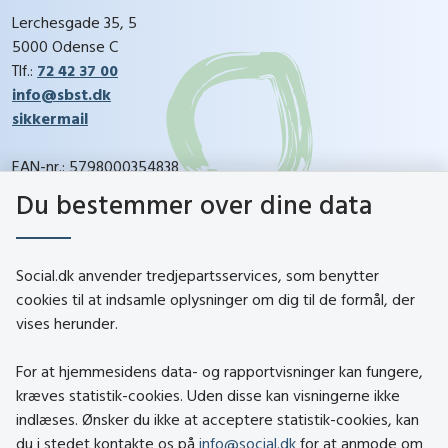
Lerchesgade 35, 5
5000 Odense C
Tlf.:
72 42 37 00
info@sbst.dk
sikkermail
EAN-nr.: 5798000354838
CVR-nr.: 26144698
Du bestemmer over dine data
social.dk
Social.dk anvender tredjepartsservices, som benytter
cookies til at indsamle oplysninger om dig til de formål, der
vises herunder.
Kontakt
Om social.dk
For at hjemmesidens data- og rapportvisninger kan fungere,
About social.dk
kræves statistik-cookies. Uden disse kan visningerne ikke
indlæses. Ønsker du ikke at acceptere statistik-cookies, kan
Tilgængelighedserklæring
du i stedet kontakte os på
info@social.dk
for at anmode om