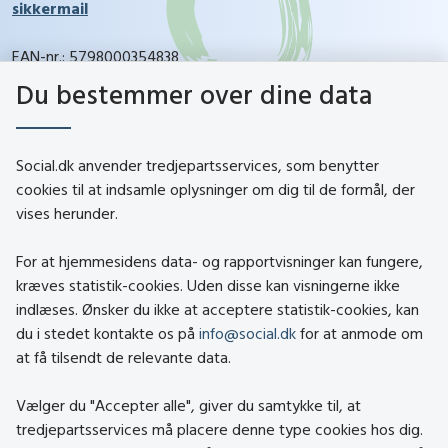
sikkermail
EAN-nr.: 5798000354838
CVR-nr.: 26144698
Du bestemmer over dine data
social.dk
Social.dk anvender tredjepartsservices, som benytter
cookies til at indsamle oplysninger om dig til de formål, der
vises herunder.
Kontakt
Om social.dk
For at hjemmesidens data- og rapportvisninger kan fungere,
About social.dk
kræves statistik-cookies. Uden disse kan visningerne ikke
indlæses. Ønsker du ikke at acceptere statistik-cookies, kan
Tilgængelighedserklæring
du i stedet kontakte os på
info@social.dk
for at anmode om
Om brugen af cookies
at få tilsendt de relevante data.
Persondatapolitik
Vælger du "Accepter alle", giver du samtykke til, at
tredjepartsservices må placere denne type cookies hos dig.
Besøg også