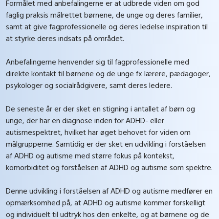
Formålet med anbefalingerne er at udbrede viden om god
faglig praksis målrettet børnene, de unge og deres familier,
samt at give fagprofessionelle og deres ledelse inspiration til
at styrke deres indsats på området.
Anbefalingerne henvender sig til fagprofessionelle med
direkte kontakt til børnene og de unge fx lærere, pædagoger,
psykologer og socialrådgivere, samt deres ledere.
De seneste år er der sket en stigning i antallet af børn og
unge, der har en diagnose inden for ADHD- eller
autismespektret, hvilket har øget behovet for viden om
målgrupperne. Samtidig er der sket en udvikling i forståelsen
af ADHD og autisme med større fokus på kontekst,
komorbiditet og forståelsen af ADHD og autisme som spektre.
Denne udvikling i forståelsen af ADHD og autisme medfører en
opmærksomhed på, at ADHD og autisme kommer forskelligt
og individuelt til udtryk hos den enkelte, og at børnene og de