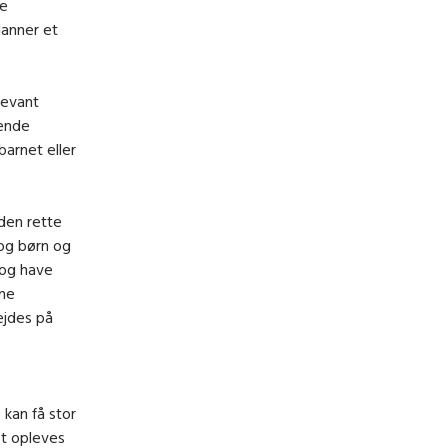
ge
danner et
levant
tende
barnet eller
den rette
 og børn og
 og have
gne
ejdes på
 kan få stor
et opleves