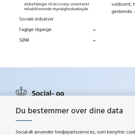
voldsomt, h
Anbefalinger til recovery-orienteret
rehabiliterende myndighedsarbejde
genkende, o
Sociale indsatser
Faglige tilgange
SØM
Du bestemmer over dine data
social.d
Lerchesgade 35, 5
5000 Odense C
Social.dk anvender tredjepartsservices, som benytter cookie