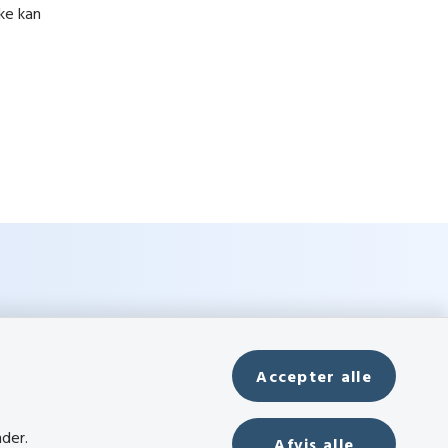
kke kan
Accepter alle
nder.
Afvis alle