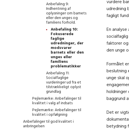
vurdere bar
Anbefaling 9:
udredning b
Indhentning af
oplysninger om barnets
fagligt fun
eller den unges og
familiens forhold.
En analyse 
Anbefaling 10:
Fokuserede
socialfagli
faglige
faktorer og
udredninger, der
modsvarer
den unge og
barnets eller den
unges eller
familiens
Formålet er
problematikker
beslutning 
Anbefaling 11:
unge skal o
Socialfaglige
vurderinger ud fra et
engagement 
tilstrækkeligt oplyst
holdninger 
grundlag
baggrund af
Pejlemærke: Anbefalinger til
kvalitet i valg af indsats
Pejlemærke: Anbefalinger til
Det er vigti
kvalitet i opfølgning
dokumentati
Anbefalinger til god kvalitet i
betydning f
anbringelsen