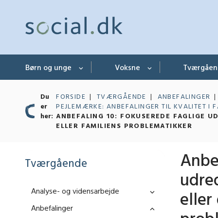
Børn og unge
Voksne
Tværgåe
Du
FORSIDE
TVÆRGÅENDE
ANBEFALINGER
er
PEJLEMÆRKE: ANBEFALINGER TIL KVALITET I 
her:
ANBEFALING 10: FOKUSEREDE FAGLIGE U
ELLER FAMILIENS PROBLEMATIKKER
Anbef
Tværgående
udre
Analyse- og vidensarbejde
eller
Anbefalinger