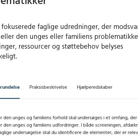
lematikker
 fokuserede faglige udredninger, der modsva
eller den unges eller familiens problematikke
inger, ressourcer og støttebehov belyses
keligt.
grundelse
Praksisbeskrivelse
Hjælperedskaber
er den unges og familiens forhold skal undersøges i et omfang, der s
er den unges og familiens udfordringer. I både screeningen, afdæk
glige undersøgelse skal du identificere de elementer, der er relev