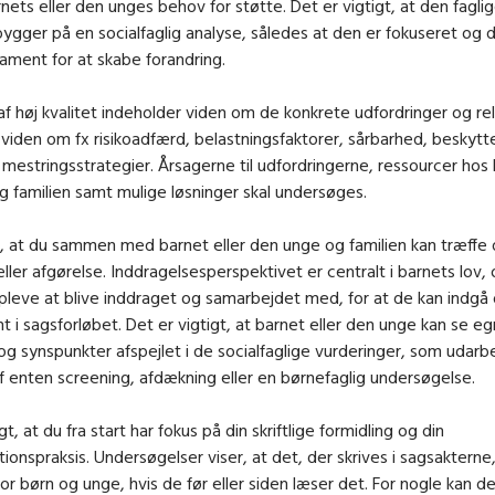
nets eller den unges behov for støtte. Det er vigtigt, at den fagli
ygger på en socialfaglig analyse, således at den er fokuseret og 
dament for at skabe forandring.
af høj kvalitet indeholder viden om de konkrete udfordringer og re
g viden om fx risikoadfærd, belastningsfaktorer, sårbarhed, beskyt
 mestringsstrategier. Årsagerne til udfordringerne, ressourcer hos 
 familien samt mulige løsninger skal undersøges.
, at du sammen med barnet eller den unge og familien kan træffe 
eller afgørelse. Inddragelsesperspektivet er centralt i barnets lov,
pleve at blive inddraget og samarbejdet med, for at de kan indgå
i sagsforløbet. Det er vigtigt, at barnet eller den unge kan se e
og synspunkter afspejlet i de socialfaglige vurderinger, som udarb
 enten screening, afdækning eller en børnefaglig undersøgelse.
gt, at du fra start har fokus på din skriftlige formidling og din
onspraksis. Undersøgelser viser, at det, der skrives i sagsakterne,
or børn og unge, hvis de før eller siden læser det. For nogle kan d