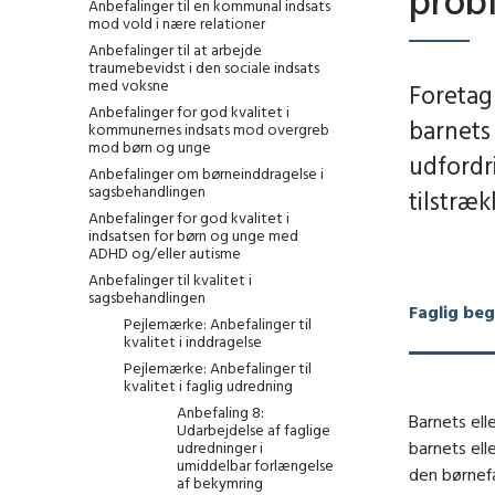
prob
Anbefalinger til en kommunal indsats
mod vold i nære relationer
Anbefalinger til at arbejde
traumebevidst i den sociale indsats
med voksne
Foretag
Anbefalinger for god kvalitet i
barnets 
kommunernes indsats mod overgreb
mod børn og unge
udfordr
Anbefalinger om børneinddragelse i
sagsbehandlingen
tilstræk
Anbefalinger for god kvalitet i
indsatsen for børn og unge med
ADHD og/eller autisme
Anbefalinger til kvalitet i
sagsbehandlingen
Faglig be
Pejlemærke: Anbefalinger til
kvalitet i inddragelse
Pejlemærke: Anbefalinger til
kvalitet i faglig udredning
Anbefaling 8:
Barnets ell
Udarbejdelse af faglige
barnets ell
udredninger i
umiddelbar forlængelse
den børnefa
af bekymring