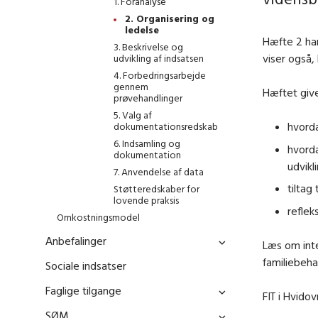
1. Foranalyse
2. Organisering og
ledelse
Hæfte 2 har
3. Beskrivelse og
viser også,
udvikling af indsatsen
4. Forbedringsarbejde
gennem
Hæftet giver
prøvehandlinger
5. Valg af
hvorda
dokumentationsredskab
6. Indsamling og
hvorda
dokumentation
udvikl
7. Anvendelse af data
tiltag 
Støtteredskaber for
lovende praksis
reflek
Omkostningsmodel
Anbefalinger
Læs om inte
familiebeha
Sociale indsatser
Faglige tilgange
FIT i Hvid
SØM