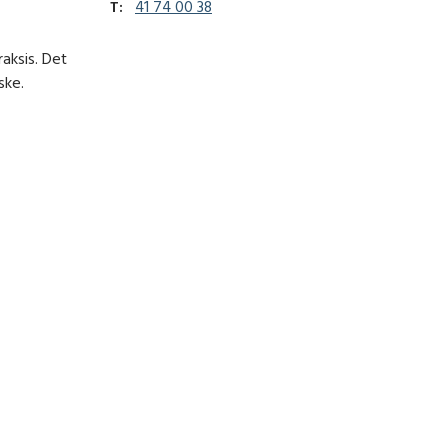
T:
41 74 00 38
raksis. Det
ske.