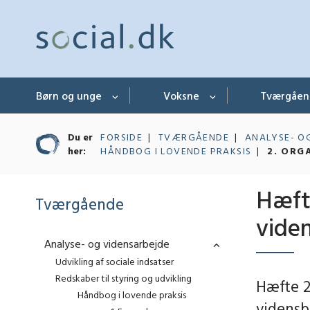
Børn og unge
Voksne
Tværgåe
Du er
FORSIDE
TVÆRGÅENDE
ANALYSE- O
her:
HÅNDBOG I LOVENDE PRAKSIS
2. ORG
Hæfte
Tværgående
viden
Analyse- og vidensarbejde
Udvikling af sociale indsatser
Redskaber til styring og udvikling
Hæfte 2 
Håndbog i lovende praksis
vidensb