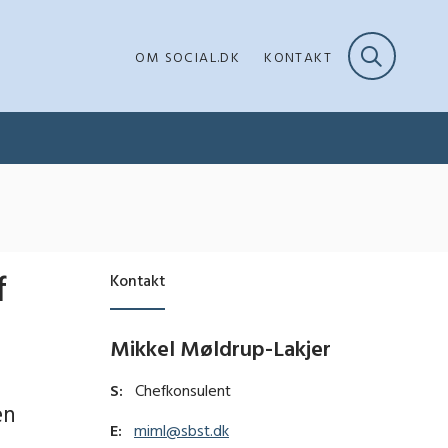
OM SOCIAL.DK
KONTAKT
f
Kontakt
Mikkel Møldrup-Lakjer
S:
Chefkonsulent
en
E:
miml@sbst.dk