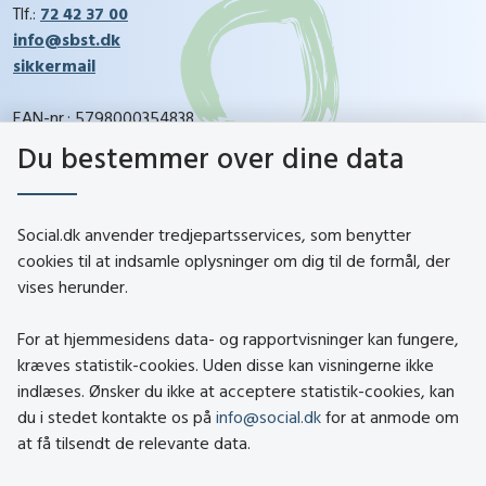
Tlf.:
72 42 37 00
info@sbst.dk
sikkermail
EAN-nr.: 5798000354838
CVR-nr.: 26144698
Du bestemmer over dine data
social.dk
Social.dk anvender tredjepartsservices, som benytter
cookies til at indsamle oplysninger om dig til de formål, der
vises herunder.
Kontakt
Om social.dk
For at hjemmesidens data- og rapportvisninger kan fungere,
About social.dk
kræves statistik-cookies. Uden disse kan visningerne ikke
indlæses. Ønsker du ikke at acceptere statistik-cookies, kan
Tilgængelighedserklæring
du i stedet kontakte os på
info@social.dk
for at anmode om
Om brugen af cookies
at få tilsendt de relevante data.
Persondatapolitik