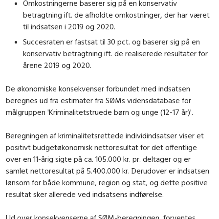
Omkostningerne baserer sig på en konservativ
betragtning ift. de afholdte omkostninger, der har været
til indsatsen i 2019 og 2020.
Succesraten er fastsat til 30 pct. og baserer sig på en
konservativ betragtning ift. de realiserede resultater for
årene 2019 og 2020.
De økonomiske konsekvenser forbundet med indsatsen
beregnes ud fra estimater fra SØMs vidensdatabase for
målgruppen 'Kriminalitetstruede børn og unge (12-17 år)'.
Beregningen af kriminalitetsrettede individindsatser viser et
positivt budgetøkonomisk nettoresultat for det offentlige
over en 11-årig sigte på ca. 105.000 kr. pr. deltager og er
samlet nettoresultat på 5.400.000 kr. Derudover er indsatsen
lønsom for både kommune, region og stat, og dette positive
resultat sker allerede ved indsatsens indførelse.
Ud over konsekvenserne af SØM-beregningen, forventes