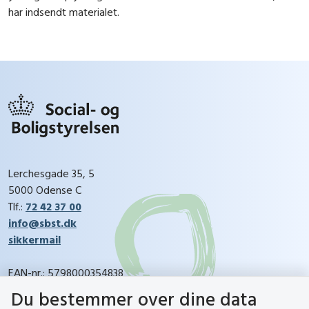
har indsendt materialet.
Lerchesgade 35, 5
5000 Odense C
Tlf.:
72 42 37 00
info@sbst.dk
sikkermail
EAN-nr.: 5798000354838
CVR-nr.: 26144698
Du bestemmer over dine data