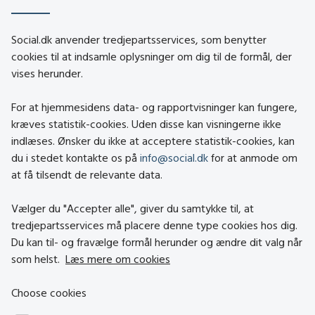
social.dk
Social.dk anvender tredjepartsservices, som benytter
cookies til at indsamle oplysninger om dig til de formål, der
vises herunder.
Kontakt
Om social.dk
For at hjemmesidens data- og rapportvisninger kan fungere,
About social.dk
kræves statistik-cookies. Uden disse kan visningerne ikke
indlæses. Ønsker du ikke at acceptere statistik-cookies, kan
Tilgængelighedserklæring
du i stedet kontakte os på
info@social.dk
for at anmode om
Om brugen af cookies
at få tilsendt de relevante data.
Persondatapolitik
Vælger du "Accepter alle", giver du samtykke til, at
tredjepartsservices må placere denne type cookies hos dig.
Besøg også
Du kan til- og fravælge formål herunder og ændre dit valg når
som helst.
Læs mere om cookies
Social- og Boligstyrelsen
Choose cookies
Socialministeriet