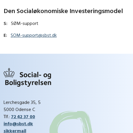
Den Socialøkonomiske Investeringsmodel
S:
SØM-support
E:
SOM-support@sbst.dk
Lerchesgade 35, 5
5000 Odense C
Tlf.:
72 42 37 00
info@sbst.dk
sikkermail