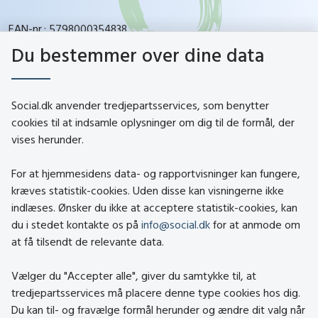
EAN-nr.: 5798000354838
CVR-nr.: 26144698
Du bestemmer over dine data
social.dk
Social.dk anvender tredjepartsservices, som benytter
cookies til at indsamle oplysninger om dig til de formål, der
vises herunder.
Kontakt
Om social.dk
For at hjemmesidens data- og rapportvisninger kan fungere,
About social.dk
kræves statistik-cookies. Uden disse kan visningerne ikke
indlæses. Ønsker du ikke at acceptere statistik-cookies, kan
Tilgængelighedserklæring
du i stedet kontakte os på
info@social.dk
for at anmode om
Om brugen af cookies
at få tilsendt de relevante data.
Persondatapolitik
Vælger du "Accepter alle", giver du samtykke til, at
tredjepartsservices må placere denne type cookies hos dig.
Besøg også
Du kan til- og fravælge formål herunder og ændre dit valg når