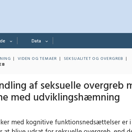
nde
Data
NING
VIDEN OG TEMAER
SEKSUALITET OG OVERGREB
EB
ndling af seksuelle overgreb
ne med udviklingshæmning
er med kognitive funktionsnedsættelser er i 
or at blive udsat for seksuelle overgreb, end 