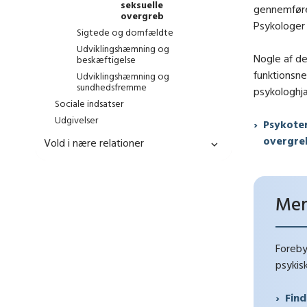
seksuelle
gennemføre
overgreb
Psykologer
Sigtede og domfældte
Udviklingshæmning og
Nogle af de
beskæftigelse
funktionsne
Udviklingshæmning og
sundhedsfremme
psykologhjæ
Sociale indsatser
Udgivelser
Psykoter
overgre
Vold i nære relationer
Mer
Foreby
psykis
Find