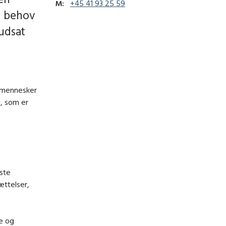
M:
+45 41 93 25 59
, behov
 udsat
r mennesker
, som er
ste
ættelser,
re og