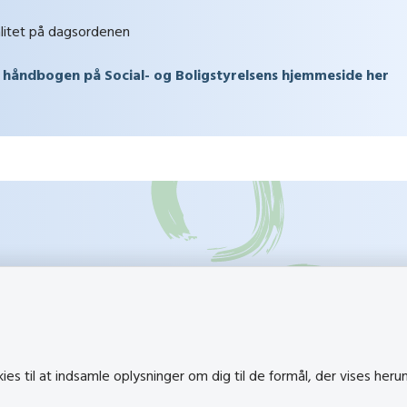
litet på dagsordenen
 håndbogen på Social- og Boligstyrelsens hjemmeside her
k
Besøg også
s til at indsamle oplysninger om dig til de formål, der vises heru
Social- og Boligstyrelsen