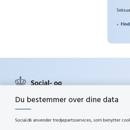
Seksua
Find
Du bestemmer over dine data
social.d
Lerchesgade 35, 5
5000 Odense C
Social.dk anvender tredjepartsservices, som benytter cookie
Tlf.:
72 42 37 00
Kontakt