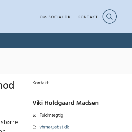
OM SOCIAL.DK
KONTAKT
 mod
Kontakt
Viki Holdgaard Madsen
S:
Fuldmægtig
større
E:
vhma@sbst.dk
den