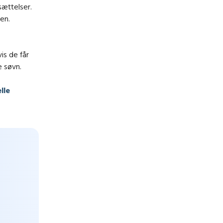
ættelser.
en.
is de får
e søvn.
lle