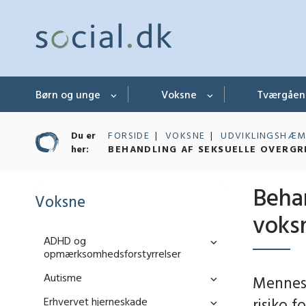
Børn og unge
Voksne
Tværgåe
Du er
FORSIDE
VOKSNE
UDVIKLINGSHÆM
her:
BEHANDLING AF SEKSUELLE OVERGR
Beha
Voksne
voks
ADHD og
opmærksomhedsforstyrrelser
Autisme
Mennesk
Erhvervet hjerneskade
risiko f