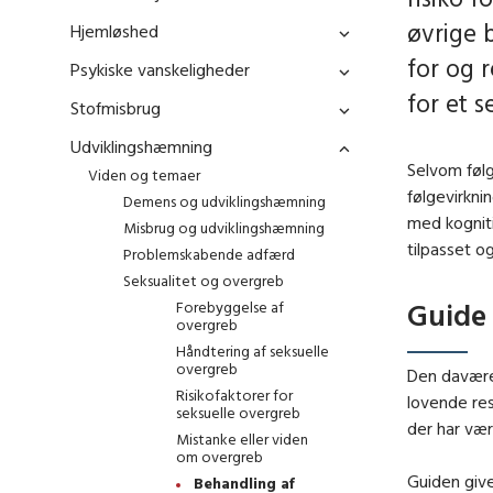
øvrige 
Hjemløshed
for og 
Psykiske vanskeligheder
for et s
Stofmisbrug
Udviklingshæmning
Selvom føl
Viden og temaer
følgevirkni
Demens og udviklingshæmning
med kognit
Misbrug og udviklingshæmning
tilpasset o
Problemskabende adfærd
Seksualitet og overgreb
Guide 
Forebyggelse af
overgreb
Håndtering af seksuelle
overgreb
Den daværen
Risikofaktorer for
lovende res
seksuelle overgreb
der har vær
Mistanke eller viden
om overgreb
Guiden give
Behandling af