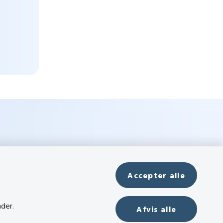
Accepter alle
nder.
Afvis alle