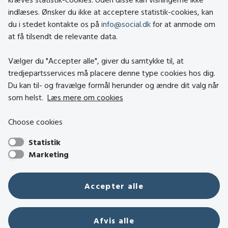
indlæses. Ønsker du ikke at acceptere statistik-cookies, kan
Tilgængelighedserklæring
du i stedet kontakte os på
info@social.dk
for at anmode om
Om brugen af cookies
at få tilsendt de relevante data.
Persondatapolitik
Vælger du "Accepter alle", giver du samtykke til, at
tredjepartsservices må placere denne type cookies hos dig.
Besøg også
Du kan til- og fravælge formål herunder og ændre dit valg når
som helst.
Læs mere om cookies
Social- og Boligstyrelsen
Choose cookies
Socialministeriet
Statistik
Hjælpemiddelbasen
Marketing
Center mod Menneskehandel
Den Nationale Tolkemyndighed
Accepter alle
Tilbudsportalen
Tolkeportalen
Afvis alle