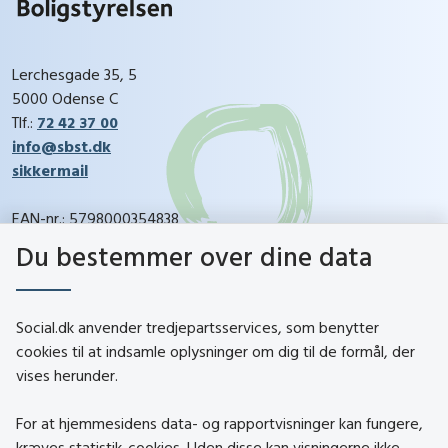
Lerchesgade 35, 5
5000 Odense C
Tlf.:
72 42 37 00
info@sbst.dk
sikkermail
EAN-nr.: 5798000354838
CVR-nr.: 26144698
Du bestemmer over dine data
social.dk
Social.dk anvender tredjepartsservices, som benytter
cookies til at indsamle oplysninger om dig til de formål, der
vises herunder.
Kontakt
Om social.dk
For at hjemmesidens data- og rapportvisninger kan fungere,
About social.dk
kræves statistik-cookies. Uden disse kan visningerne ikke