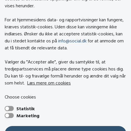
vises herunder.
Kontakt
Om social.dk
For at hjemmesidens data- og rapportvisninger kan fungere,
About social.dk
kræves statistik-cookies. Uden disse kan visningerne ikke
indlæses. Ønsker du ikke at acceptere statistik-cookies, kan
Tilgængelighedserklæring
du i stedet kontakte os på
info@social.dk
for at anmode om
Om brugen af cookies
at få tilsendt de relevante data.
Persondatapolitik
Vælger du "Accepter alle", giver du samtykke til, at
tredjepartsservices må placere denne type cookies hos dig.
Besøg også
Du kan til- og fravælge formål herunder og ændre dit valg når
som helst.
Læs mere om cookies
Social- og Boligstyrelsen
Choose cookies
Socialministeriet
Statistik
Hjælpemiddelbasen
Marketing
Center mod Menneskehandel
Den Nationale Tolkemyndighed