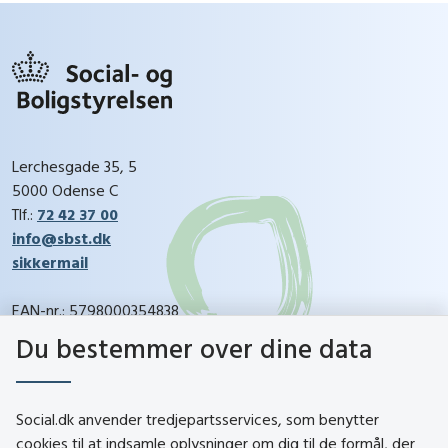
Lerchesgade 35, 5
5000 Odense C
Tlf.:
72 42 37 00
info@sbst.dk
sikkermail
EAN-nr.: 5798000354838
CVR-nr.: 26144698
Du bestemmer over dine data
social.dk
Social.dk anvender tredjepartsservices, som benytter
cookies til at indsamle oplysninger om dig til de formål, der