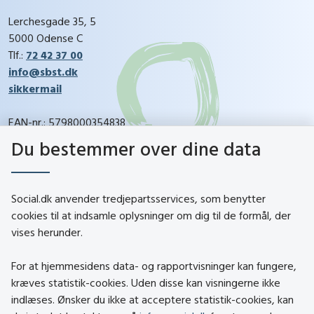
Lerchesgade 35, 5
5000 Odense C
Tlf.:
72 42 37 00
info@sbst.dk
sikkermail
EAN-nr.: 5798000354838
CVR-nr.: 26144698
Du bestemmer over dine data
social.dk
Social.dk anvender tredjepartsservices, som benytter
cookies til at indsamle oplysninger om dig til de formål, der
vises herunder.
Kontakt
Om social.dk
For at hjemmesidens data- og rapportvisninger kan fungere,
About social.dk
kræves statistik-cookies. Uden disse kan visningerne ikke
indlæses. Ønsker du ikke at acceptere statistik-cookies, kan
Tilgængelighedserklæring