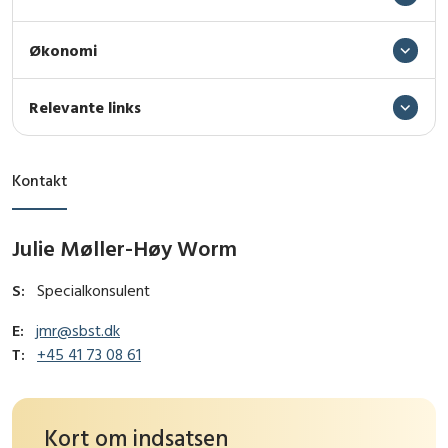
Økonomi
Relevante links
Kontakt
Julie Møller-Høy Worm
S:
Specialkonsulent
E:
jmr@sbst.dk
T:
+45 41 73 08 61
Kort om indsatsen