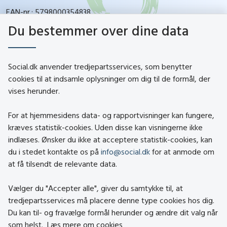
EAN-nr.: 5798000354838
CVR-nr.: 26144698
Du bestemmer over dine data
social.dk
Social.dk anvender tredjepartsservices, som benytter
cookies til at indsamle oplysninger om dig til de formål, der
vises herunder.
Kontakt
Om social.dk
For at hjemmesidens data- og rapportvisninger kan fungere,
About social.dk
kræves statistik-cookies. Uden disse kan visningerne ikke
indlæses. Ønsker du ikke at acceptere statistik-cookies, kan
Tilgængelighedserklæring
du i stedet kontakte os på
info@social.dk
for at anmode om
Om brugen af cookies
at få tilsendt de relevante data.
Persondatapolitik
Vælger du "Accepter alle", giver du samtykke til, at
tredjepartsservices må placere denne type cookies hos dig.
Besøg også
Du kan til- og fravælge formål herunder og ændre dit valg når
som helst.
Læs mere om cookies