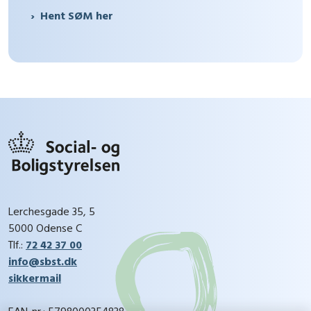
Hent SØM her
Lerchesgade 35, 5
5000 Odense C
Tlf.:
72 42 37 00
info@sbst.dk
sikkermail
EAN-nr.: 5798000354838