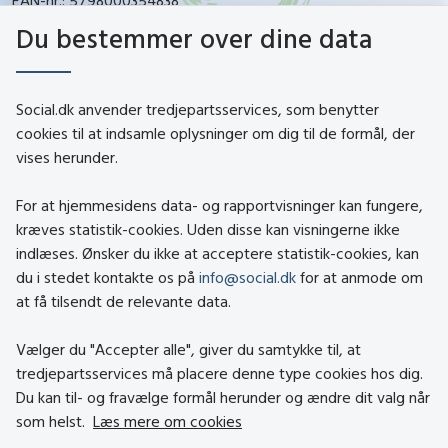
CVR-nr.: 26144698
Du bestemmer over dine data
social.dk
Social.dk anvender tredjepartsservices, som benytter
cookies til at indsamle oplysninger om dig til de formål, der
vises herunder.
Kontakt
Om social.dk
For at hjemmesidens data- og rapportvisninger kan fungere,
About social.dk
kræves statistik-cookies. Uden disse kan visningerne ikke
indlæses. Ønsker du ikke at acceptere statistik-cookies, kan
Tilgængelighedserklæring
du i stedet kontakte os på
info@social.dk
for at anmode om
Om brugen af cookies
at få tilsendt de relevante data.
Persondatapolitik
Vælger du "Accepter alle", giver du samtykke til, at
tredjepartsservices må placere denne type cookies hos dig.
Besøg også
Du kan til- og fravælge formål herunder og ændre dit valg når
som helst.
Læs mere om cookies
Social- og Boligstyrelsen