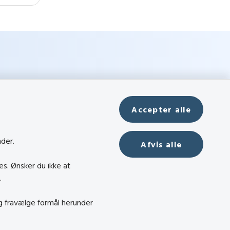
Accepter alle
nder.
Afvis alle
es. Ønsker du ikke at
t
.
og fravælge formål herunder
ndel
dighed