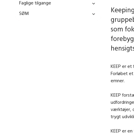
Faglige tilgange
Keeping
SØM
gruppeb
som fok
forebyg
hensigt
KEEP er et 
Forløbet et
emner.
KEEP forstæ
udfordringe
værktøjer, 
trygt udvikl
KEEP er en 