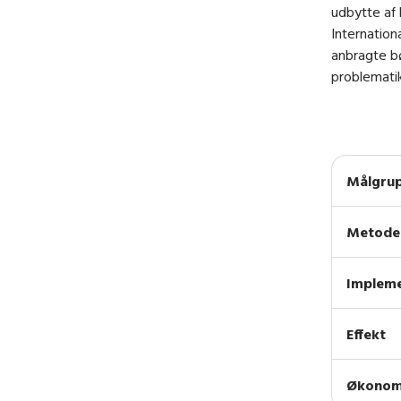
udbytte af 
Internation
anbragte bø
problematik
Målgru
Metode 
Impleme
Effekt
Økonom