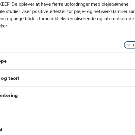
KEEP. De oplever at have færre udfordringer med plejebørnene.
ale studier viser positive effekter for pleje- og netværksfamilier sa
rn og unge både i forhold til eksternaliserende og internaliserede
ker.
F
ppe
og teori
ntering
i