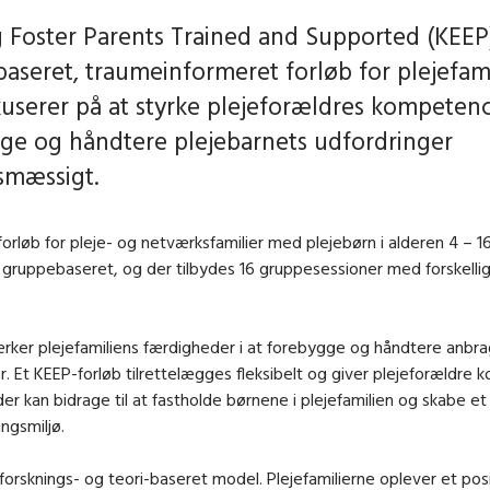
 Foster Parents Trained and Supported (KEEP)
aseret, traumeinformeret forløb for plejefami
userer på at styrke plejeforældres kompetence
ge og håndtere plejebarnets udfordringer
smæssigt.
forløb for pleje- og netværksfamilier med plejebørn i alderen 4 – 16
 gruppebaseret, og der tilbydes 16 gruppesessioner med forskelli
rker plejefamiliens færdigheder i at forebygge og håndtere anbr
r. Et KEEP-forløb tilrettelægges fleksibelt og giver plejeforældre 
der kan bidrage til at fastholde børnene i plejefamilien og skabe et
ingsmiljø.
forsknings- og teori-baseret model. Plejefamilierne oplever et posi