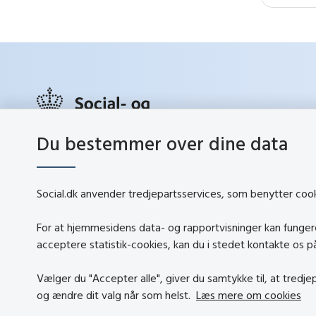
Du bestemmer over dine data
social.d
Lerchesgade 35, 5
5000 Odense C
Social.dk anvender tredjepartsservices, som benytter cookie
Tlf.:
72 42 37 00
Kontakt
info@sbst.dk
For at hjemmesidens data- og rapportvisninger kan fungere,
Om soci
sikkermail
acceptere statistik-cookies, kan du i stedet kontakte os 
About so
EAN-nr.: 5798000354838
Vælger du "Accepter alle", giver du samtykke til, at tredj
Tilgæng
CVR-nr.: 26144698
og ændre dit valg når som helst.
Læs mere om cookies
Om brug