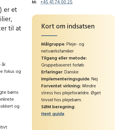
M:
+45 41 74 00 25
 er et
lier,
Kort om indsatsen
r til at
Målgruppe
: Pleje- og
netværksfamilier
Tilgang eller metode:
 år.
Gruppebaseret forløb
ge fokus og
Erfaringer
: Danske
Implementeringsguide
: Nej
Forventet virkning:
Mindre
agte børns
stress hos plejeforældre. Øget
konkrete
trivsel hos plejebørn.
 sikkert og
SØM beregning
:
Hent guide
tivt