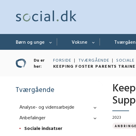
Børn og unge
Voksne
Tværgåe
Du er
FORSIDE
TVÆRGÅENDE
SOCIALE
her:
KEEPING FOSTER PARENTS TRAINE
Keep
Tværgående
Supp
Analyse- og vidensarbejde
Anbefalinger
2023
ANBRING
Sociale indsatser