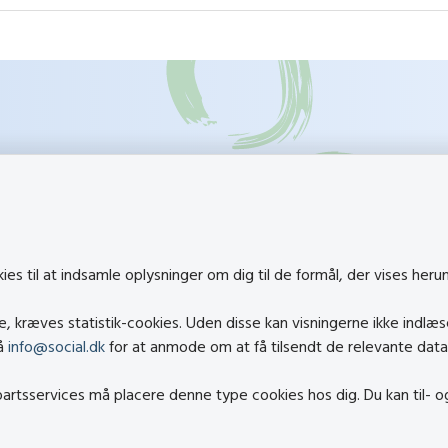
k
Besøg også
s til at indsamle oplysninger om dig til de formål, der vises heru
Social- og Boligstyrelsen
 kræves statistik-cookies. Uden disse kan visningerne ikke indlæs
al.dk
Social- og Boligministerie
på
info@social.dk
for at anmode om at få tilsendt de relevante data
cial.dk
Hjælpemiddelbasen
epartsservices må placere denne type cookies hos dig. Du kan til- 
elighedserklæring
Center mod Menneskeha
en af cookies
Den Nationale Tolkemyn