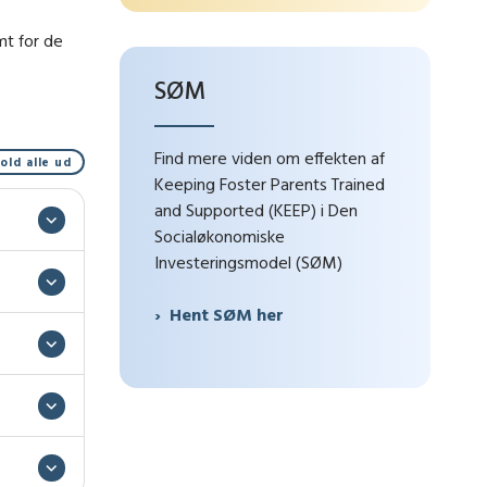
mt for de
SØM
Find mere viden om effekten af
old alle ud
Keeping Foster Parents Trained
and Supported (KEEP) i Den
Socialøkonomiske
Investeringsmodel (SØM)
Hent SØM her