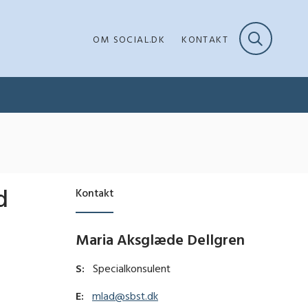
OM SOCIAL.DK
KONTAKT
d
Kontakt
Maria Aksglæde Dellgren
S:
Specialkonsulent
E:
mlad@sbst.dk