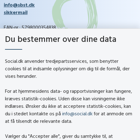
info@sbst.dk
sikkermail
EAN-nr.: 5798000354838
CVR-nr.: 26144698
Du bestemmer over dine data
social.dk
Social.dk anvender tredjepartsservices, som benytter
cookies til at indsamle oplysninger om dig til de formål, der
vises herunder.
Kontakt
Om social.dk
For at hjemmesidens data- og rapportvisninger kan fungere,
About social.dk
kræves statistik-cookies. Uden disse kan visningerne ikke
indlæses. Ønsker du ikke at acceptere statistik-cookies, kan
Tilgængelighedserklæring
du i stedet kontakte os på
info@social.dk
for at anmode om
Om brugen af cookies
at få tilsendt de relevante data.
Persondatapolitik
Vælger du "Accepter alle", giver du samtykke til, at