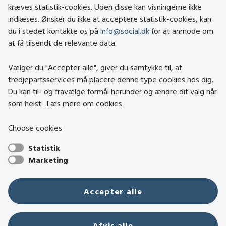
About social.dk
kræves statistik-cookies. Uden disse kan visningerne ikke
indlæses. Ønsker du ikke at acceptere statistik-cookies, kan
Tilgængelighedserklæring
du i stedet kontakte os på
info@social.dk
for at anmode om
Om brugen af cookies
at få tilsendt de relevante data.
Persondatapolitik
Vælger du "Accepter alle", giver du samtykke til, at
tredjepartsservices må placere denne type cookies hos dig.
Besøg også
Du kan til- og fravælge formål herunder og ændre dit valg når
som helst.
Læs mere om cookies
Social- og Boligstyrelsen
Choose cookies
Social- og Boligministeriet
Statistik
Hjælpemiddelbasen
Marketing
Center mod Menneskehandel
Den Nationale Tolkemyndighed
Accepter alle
Tilbudsportalen
Tolkeportalen
Afvis alle