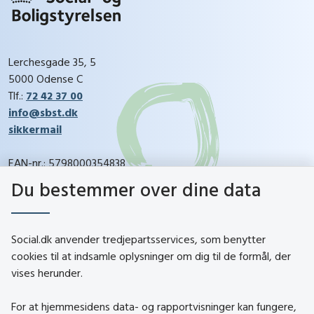
Lerchesgade 35, 5
5000 Odense C
Tlf.:
72 42 37 00
info@sbst.dk
sikkermail
EAN-nr.: 5798000354838
CVR-nr.: 26144698
Du bestemmer over dine data
social.dk
Social.dk anvender tredjepartsservices, som benytter
cookies til at indsamle oplysninger om dig til de formål, der
vises herunder.
Kontakt
Om social.dk
For at hjemmesidens data- og rapportvisninger kan fungere,