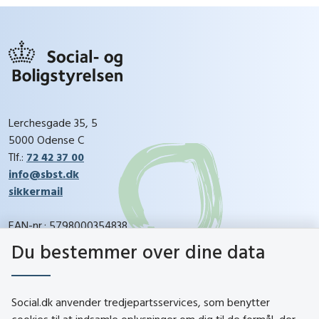
Lerchesgade 35, 5
5000 Odense C
Tlf.:
72 42 37 00
info@sbst.dk
sikkermail
EAN-nr.: 5798000354838
CVR-nr.: 26144698
Du bestemmer over dine data
social.dk
Social.dk anvender tredjepartsservices, som benytter