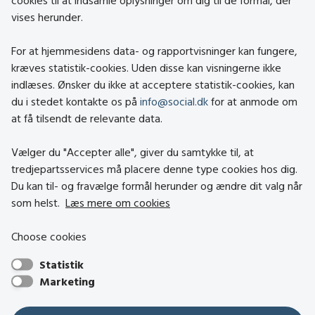
cookies til at indsamle oplysninger om dig til de formål, der
vises herunder.
Kontakt
Om social.dk
For at hjemmesidens data- og rapportvisninger kan fungere,
About social.dk
kræves statistik-cookies. Uden disse kan visningerne ikke
indlæses. Ønsker du ikke at acceptere statistik-cookies, kan
Tilgængelighedserklæring
du i stedet kontakte os på
info@social.dk
for at anmode om
Om brugen af cookies
at få tilsendt de relevante data.
Persondatapolitik
Vælger du "Accepter alle", giver du samtykke til, at
tredjepartsservices må placere denne type cookies hos dig.
Besøg også
Du kan til- og fravælge formål herunder og ændre dit valg når
som helst.
Læs mere om cookies
Social- og Boligstyrelsen
Choose cookies
Socialministeriet
Statistik
Hjælpemiddelbasen
Marketing
Center mod Menneskehandel
Den Nationale Tolkemyndighed