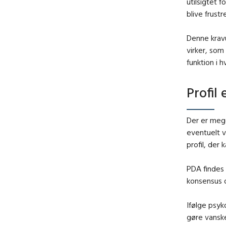
utilsigtet 
blive frust
Denne kravu
virker, som
funktion i 
Profil
Der er mege
eventuelt v
profil, der
PDA findes 
konsensus 
Ifølge psyk
gøre vanske