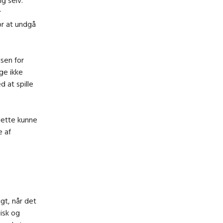
r
or at undgå
sen for
ge ikke
 at spille
dette kunne
e af
igt, når det
isk og