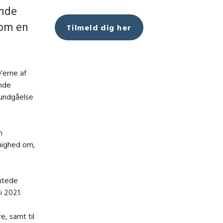
ende
som en
Tilmeld dig her
’erne af
ende
 undgåelse
n
nighed om,
entede
i 2021.
e, samt til