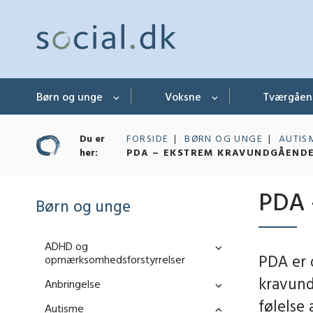
Børn og unge
Voksne
Tværgåe
Du er
FORSIDE
BØRN OG UNGE
AUTIS
her:
PDA – EKSTREM KRAVUNDGÅEND
PDA 
Børn og unge
ADHD og
PDA er 
opmærksomhedsforstyrrelser
kravund
Anbringelse
følelse
Autisme