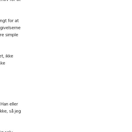
ngt for at
mgivelserne
re simple
t, ikke
ske
 Han eller
ke, så jeg
g selv.