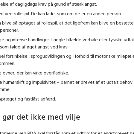
lse af dagligdags krav på grund af stærk angst.
d ved rollespil. De kan lade, som om de er en anden person.
 blive så optaget af rollespil, at det ligefrem kan blive en besættel
personer.
e og intense handlinger. I nogle tilfælde verbale eller fysiske udf
som følge af øget angst ved krav.
el forsinkelse i sprogudviklingen og i forhold til motoriske milepæle
ommen.
e evner, der kan virke overfladiske.
e humørskift og impulsivitet – barnet er drevet af et udtalt behov 
emme.
spræget og fastlåst adfærd.
 gør det ikke med vilje
omerne ved PDA skal forstås som et udtryk for et angstdrevet be