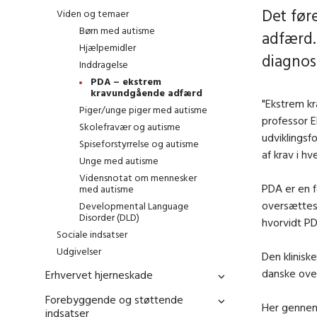
Det før
Viden og temaer
Børn med autisme
adfærd.
Hjælpemidler
diagnos
Inddragelse
PDA – ekstrem
kravundgående adfærd
"Ekstrem kr
Piger/unge piger med autisme
professor 
Skolefravær og autisme
udviklingsf
Spiseforstyrrelse og autisme
af krav i h
Unge med autisme
Vidensnotat om mennesker
PDA er en f
med autisme
oversættes
Developmental Language
Disorder (DLD)
hvorvidt PD
Sociale indsatser
Udgivelser
Den klinisk
danske over
Erhvervet hjerneskade
Forebyggende og støttende
Her gennemg
indsatser