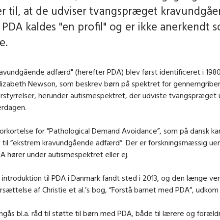
er til, at de udviser tvangspræget kravundgå
 PDA kaldes "en profil" og er ikke anerkendt 
e.
avundgående adfærd" (herefter PDA) blev først identificeret i 1980
Elizabeth Newson, som beskrev børn på spektret for gennemgrib
orstyrrelser, herunder autismespektret, der udviste tvangspræget
verdagen.
orkortelse for ”Pathological Demand Avoidance”, som på dansk ka
 til ”ekstrem kravundgående adfærd”. Der er forskningsmæssig ue
A hører under autismespektret eller ej.
e introduktion til PDA i Danmark fandt sted i 2013, og den længe v
sættelse af Christie et al.’s bog, ”Forstå barnet med PDA”, udkom 
ås bl.a. råd til støtte til børn med PDA, både til lærere og forældr