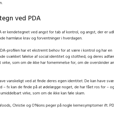
n.
tegn ved PDA
A er kendetegnet ved angst for tab af kontrol, og angst, der er udl
nde harmløse krav og forventninger i hverdagen.
A-profilen har et ekstremt behov for at være i kontrol og har en
nde svækket følelse af social identitet og stolthed, og deres adfæ
 virke, som om de ikke har fornemmelse for, om de overskrider a
ave vanskeligt ved at finde deres egen identitet. De kan have svæ
ed – fx kan de finde på at ødelægge noget, de har fået ros for – o
umiddelbart virke, som om de ikke kan føle skam.
Woods, Christie og O’Nions peger på nogle kernesymptomer ift. PD