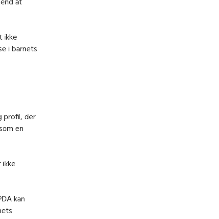
 end at
t ikke
se i barnets
profil, der
s som en
 ikke
 PDA kan
nets