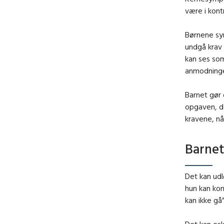
være i kont
Børnene syn
undgå krav 
kan ses som
anmodninger
Barnet gør 
opgaven, de
kravene, nå
Barnet
Det kan udl
hun kan ko
kan ikke gå”
Det kan esk