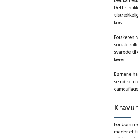
Dette er ik
tilstrækkel
krav.
Forskeren 
sociale rol
svarede til
lærer.
Børnene hav
se ud som e
camouflage
Kravun
For børn me
møder et ti