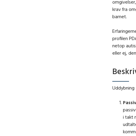
omgivelser, 
krav fra om
barnet.
Erfaringern
profilen PD
netop auti
eller ej, d
Beskri
Uddybning a
Passi
passiv
i takt
udtalt
komme