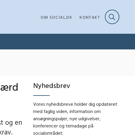
OM SOCIAL.DK
KONTAKT
færd
Nyhedsbrev
Vores nyhedsbreve holder dig opdateret
med faglig viden, information om
ansøgningspuljer, nye udgivelser,
t og en
konferencer og temadage på
krav.
socialområdet.