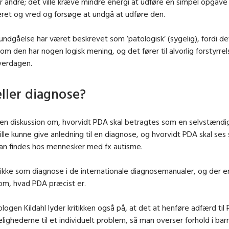
for andre; det ville kræve mindre energi at udføre en simpel opgave
reret og vred og forsøge at undgå at udføre den.
ndgåelse har været beskrevet som ’patologisk’ (sygelig), fordi de
 om den har nogen logisk mening, og det fører til alvorlig forstyrrel
hverdagen.
 eller diagnose?
n diskussion om, hvorvidt PDA skal betragtes som en selvstændig 
ille kunne give anledning til en diagnose, og hvorvidt PDA skal se
 kan findes hos mennesker med fx autisme.
ikke som diagnose i de internationale diagnosemanualer, og der er
om, hvad PDA præcist er.
ologen Kildahl lyder kritikken også på, at det at henføre adfærd til
lighederne til et individuelt problem, så man overser forhold i bar