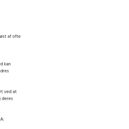
øst af ofte
rd kan
ndres
rt ved at
g deres
A: