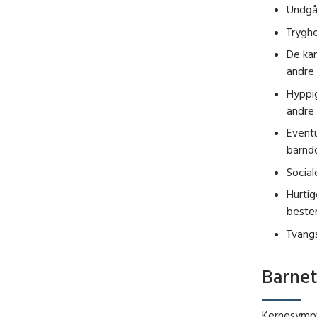
Undgåe
Tryghe
De kan
andre 
Hyppig
andre 
Eventu
barnd
Social
Hurtig
best
Tvang
Barnet
Kernesympt