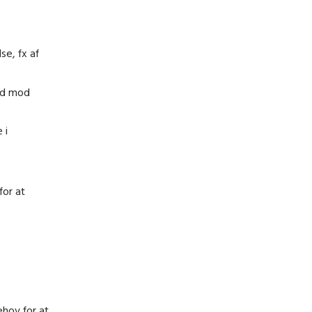
se, fx af
ald mod
 i
for at
hov for at