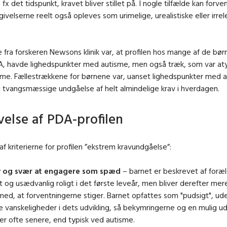
fx det tidspunkt, kravet bliver stillet på. I nogle tilfælde kan forv
givelserne reelt også opleves som urimelige, urealistiske eller irre
e fra forskeren Newsons klinik var, at profilen hos mange af de børn
A, havde lighedspunkter med autisme, men også træk, som var aty
sme. Fællestrækkene for børnene var, uanset lighedspunkter med 
en tvangsmæssige undgåelse af helt almindelige krav i hverdagen.
velse af PDA-profilen
f kriterierne for profilen ”ekstrem kravundgåelse”:
v og svær at engagere som spæd
– barnet er beskrevet af foræ
t og usædvanlig roligt i det første leveår, men bliver derefter mer
 med, at forventningerne stiger. Barnet opfattes som "pudsigt", ud
e vanskeligheder i dets udvikling, så bekymringerne og en mulig u
r ofte senere, end typisk ved autisme.