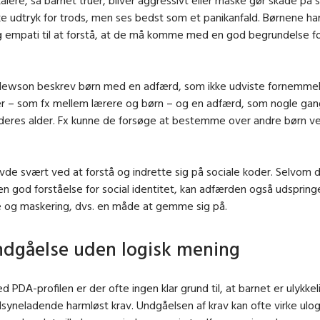
ke udtryk for trods, men ses bedst som et panikanfald. Børnene ha
ig empati til at forstå, at de må komme med en god begrundelse f
Newson beskrev børn med en adfærd, som ikke udviste fornemmel
ler – som fx mellem lærere og børn – og en adfærd, som nogle gan
 deres alder. Fx kunne de forsøge at bestemme over andre børn ved
de svært ved at forstå og indrette sig på sociale koder. Selvom 
n god forståelse for social identitet, kan adfærden også udspring
 og maskering, dvs. en måde at gemme sig på.
dgåelse uden logisk mening
d PDA-profilen er der ofte ingen klar grund til, at barnet er ulykkel
lsyneladende harmløst krav. Undgåelsen af krav kan ofte virke ulog