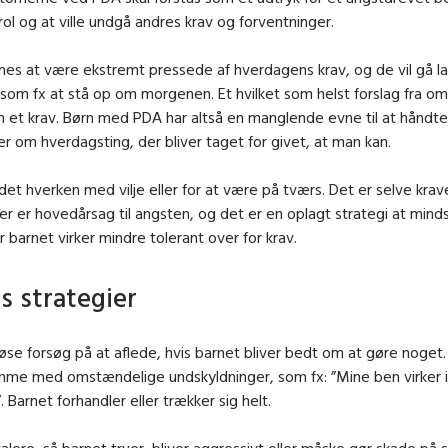
rol og at ville undgå andres krav og forventninger.
es at være ekstremt pressede af hverdagens krav, og de vil gå la
som fx at stå op om morgenen. Et hvilket som helst forslag fra o
 et krav. Børn med PDA har altså en manglende evne til at håndte
 om hverdagsting, der bliver taget for givet, at man kan.
det hverken med vilje eller for at være på tværs. Det er selve krave
r er hovedårsag til angsten, og det er en oplagt strategi at mind
r barnet virker mindre tolerant over for krav.
s strategier
øse forsøg på at aflede, hvis barnet bliver bedt om at gøre noget.
mme med omstændelige undskyldninger, som fx: ”Mine ben virker ik
. Barnet forhandler eller trækker sig helt.
alere, så barnet truer, bliver aggressivt eller måske gør skade på si