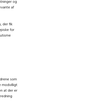
entninger og
levante af
, der fik
piske for
autisme
ldrene som
e modvilligt
en at der er
dredning