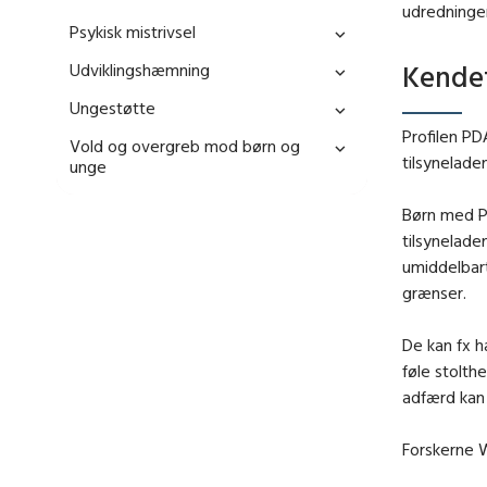
udredninge
Psykisk mistrivsel
Kende
Udviklingshæmning
Ungestøtte
Profilen PD
Vold og overgreb mod børn og
tilsynelade
unge
Børn med PD
tilsynelade
umiddelbart
grænser.
De kan fx h
føle stolth
adfærd kan 
Forskerne 