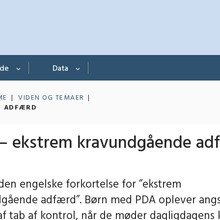
nde
Data
ME
VIDEN OG TEMAER
E ADFÆRD
– ekstrem kravundgående ad
den engelske forkortelse for ”ekstrem
gående adfærd”. Børn med PDA oplever angs
 af tab af kontrol, når de møder dagligdagens 