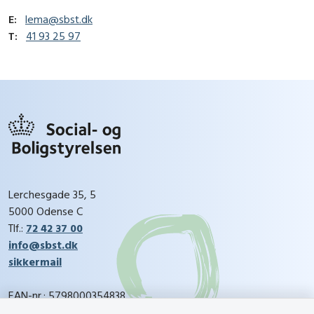
E:
lema@sbst.dk
T:
41 93 25 97
Lerchesgade 35, 5
5000 Odense C
Tlf.:
72 42 37 00
info@sbst.dk
sikkermail
EAN-nr.: 5798000354838
CVR-nr.: 26144698