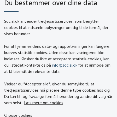
Du bestemmer over dine data
social.dk
Social.dk anvender tredjepartsservices, som benytter
cookies til at indsamle oplysninger om dig til de formål, der
vises herunder.
Kontakt
Om social.dk
For at hjemmesidens data- og rapportvisninger kan fungere,
About social.dk
kræves statistik-cookies. Uden disse kan visningerne ikke
indlæses. Ønsker du ikke at acceptere statistik-cookies, kan
Tilgængelighedserklæring
du i stedet kontakte os på
info@social.dk
for at anmode om
Om brugen af cookies
at få tilsendt de relevante data.
Persondatapolitik
Vælger du "Accepter alle", giver du samtykke til, at
tredjepartsservices må placere denne type cookies hos dig.
Besøg også
Du kan til- og fravælge formål herunder og ændre dit valg når
som helst.
Læs mere om cookies
Social- og Boligstyrelsen
Choose cookies