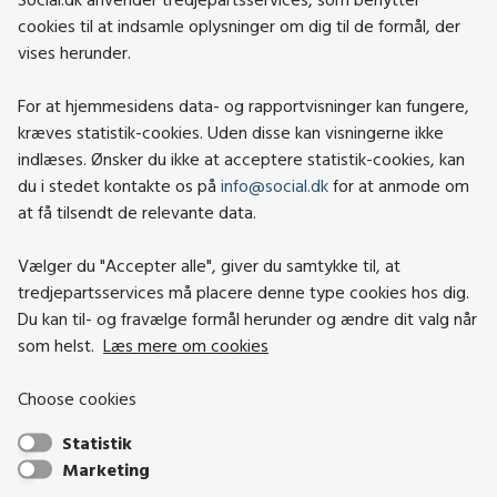
cookies til at indsamle oplysninger om dig til de formål, der
vises herunder.
Kontakt
Om social.dk
For at hjemmesidens data- og rapportvisninger kan fungere,
About social.dk
kræves statistik-cookies. Uden disse kan visningerne ikke
indlæses. Ønsker du ikke at acceptere statistik-cookies, kan
Tilgængelighedserklæring
du i stedet kontakte os på
info@social.dk
for at anmode om
Om brugen af cookies
at få tilsendt de relevante data.
Persondatapolitik
Vælger du "Accepter alle", giver du samtykke til, at
tredjepartsservices må placere denne type cookies hos dig.
Besøg også
Du kan til- og fravælge formål herunder og ændre dit valg når
som helst.
Læs mere om cookies
Social- og Boligstyrelsen
Choose cookies
Socialministeriet
Statistik
Hjælpemiddelbasen
Marketing
Center mod Menneskehandel