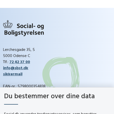
Lerchesgade 35, 5
5000 Odense C
Tlf.:
72 42 37 00
info@sbst.dk
sikkermail
EAN-nr.: 5798000354838
CVR-nr.: 26144698
Du bestemmer over dine data
social.dk
Social.dk anvender tredjepartsservices, som benytter