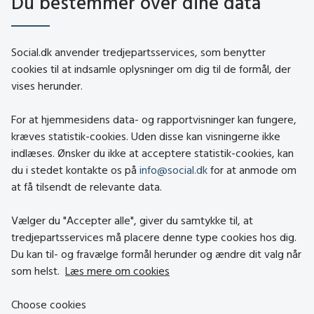
Du bestemmer over dine data
social.dk
Social.dk anvender tredjepartsservices, som benytter
cookies til at indsamle oplysninger om dig til de formål, der
vises herunder.
Kontakt
Om social.dk
For at hjemmesidens data- og rapportvisninger kan fungere,
About social.dk
kræves statistik-cookies. Uden disse kan visningerne ikke
indlæses. Ønsker du ikke at acceptere statistik-cookies, kan
Tilgængelighedserklæring
du i stedet kontakte os på
info@social.dk
for at anmode om
Om brugen af cookies
at få tilsendt de relevante data.
Persondatapolitik
Vælger du "Accepter alle", giver du samtykke til, at
tredjepartsservices må placere denne type cookies hos dig.
Besøg også
Du kan til- og fravælge formål herunder og ændre dit valg når
som helst.
Læs mere om cookies
Social- og Boligstyrelsen
Choose cookies
Socialministeriet