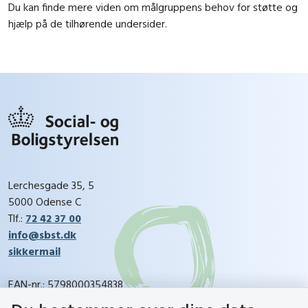
Du kan finde mere viden om målgruppens behov for støtte og
hjælp på de tilhørende undersider.
Lerchesgade 35, 5
5000 Odense C
Tlf.:
72 42 37 00
info@sbst.dk
sikkermail
EAN-nr.: 5798000354838
CVR-nr.: 26144698