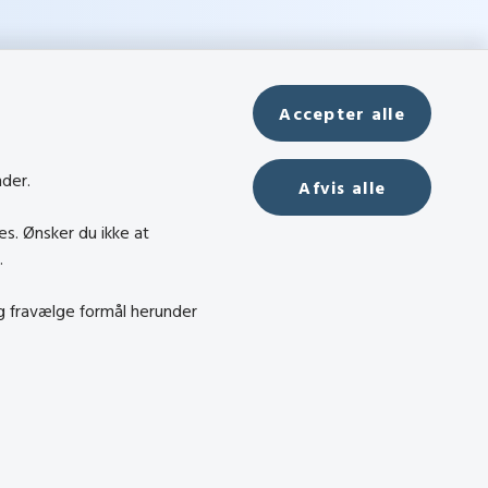
Accepter alle
nder.
Afvis alle
es. Ønsker du ikke at
.
og fravælge formål herunder
ndel
dighed