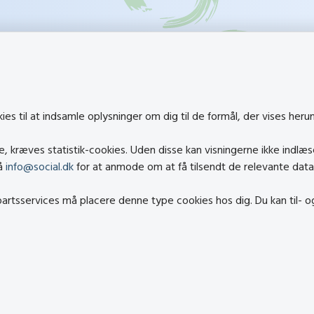
k
Besøg også
s til at indsamle oplysninger om dig til de formål, der vises heru
Social- og Boligstyrelsen
 kræves statistik-cookies. Uden disse kan visningerne ikke indlæs
al.dk
Socialministeriet
på
info@social.dk
for at anmode om at få tilsendt de relevante data
cial.dk
Hjælpemiddelbasen
epartsservices må placere denne type cookies hos dig. Du kan til- 
elighedserklæring
Center mod Menneskeha
en af cookies
Den Nationale Tolkemyn
atapolitik
Tilbudsportalen
Tolkeportalen