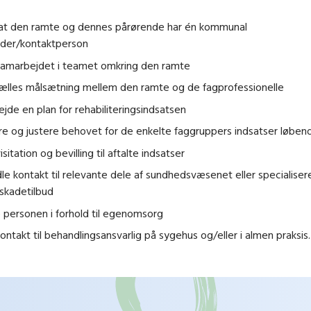
, at den ramte og dennes pårørende har én kommunal
lder/kontaktperson
 samarbejdet i teamet omkring den ramte
fælles målsætning mellem den ramte og de fagprofessionelle
jde en plan for rehabiliteringsindsatsen
e og justere behovet for de enkelte faggruppers indsatser løben
isitation og bevilling til aftalte indsatser
le kontakt til relevante dele af sundhedsvæsenet eller specialise
skadetilbud
 personen i forhold til egenomsorg
kontakt til behandlingsansvarlig på sygehus og/eller i almen praksis.