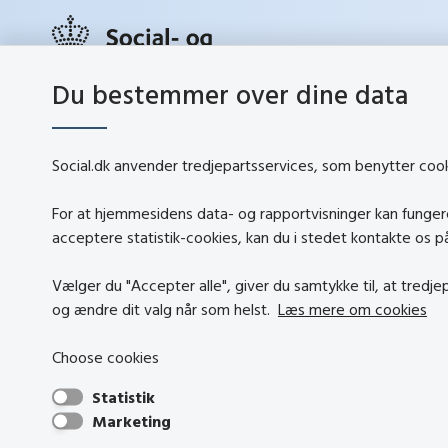
Du bestemmer over dine data
social.d
Lerchesgade 35, 5
5000 Odense C
Social.dk anvender tredjepartsservices, som benytter cookie
Tlf.:
72 42 37 00
Kontakt
info@sbst.dk
For at hjemmesidens data- og rapportvisninger kan fungere,
Om soci
sikkermail
acceptere statistik-cookies, kan du i stedet kontakte os 
About so
EAN-nr.: 5798000354838
Vælger du "Accepter alle", giver du samtykke til, at tredj
Tilgæng
CVR-nr.: 26144698
og ændre dit valg når som helst.
Læs mere om cookies
Om brug
Persond
Choose cookies
Statistik
Marketing