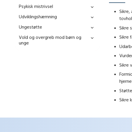
Psykisk mistrivsel
Sikre
Udviklingshæmning
tovho
Ungestøtte
Sikre
Sikre 
Vold og overgreb mod børn og
unge
Udarbe
Vurder
Sikre v
Formid
hjerne
Støtte
Sikre 