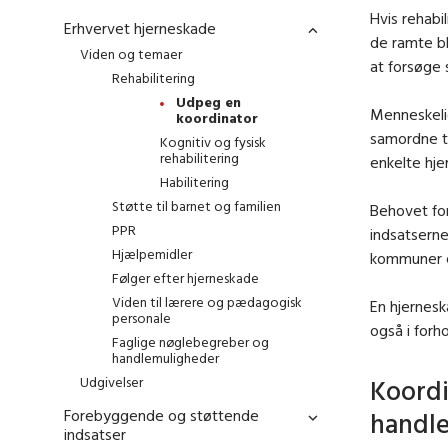
Hvis rehabil
Erhvervet hjerneskade
de ramte bl
Viden og temaer
at forsøge 
Rehabilitering
Udpeg en
Menneskeli
koordinator
samordne tr
Kognitiv og fysisk
rehabilitering
enkelte hj
Habilitering
Støtte til barnet og familien
Behovet for
PPR
indsatserne
Hjælpemidler
kommuner e
Følger efter hjerneskade
Viden til lærere og pædagogisk
En hjernesk
personale
også i forho
Faglige nøglebegreber og
handlemuligheder
Udgivelser
Koordi
Forebyggende og støttende
handle
indsatser