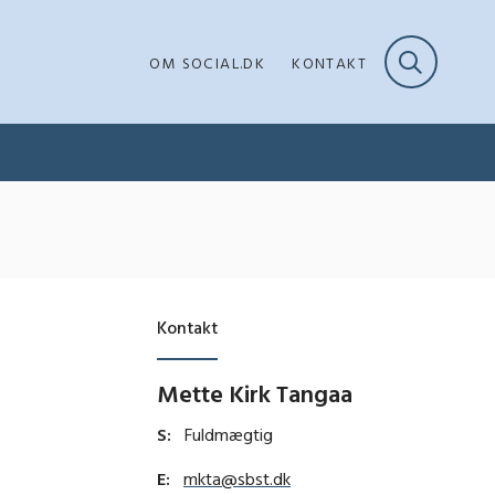
OM SOCIAL.DK
KONTAKT
Kontakt
Mette Kirk Tangaa
S:
Fuldmægtig
E:
mkta@sbst.dk