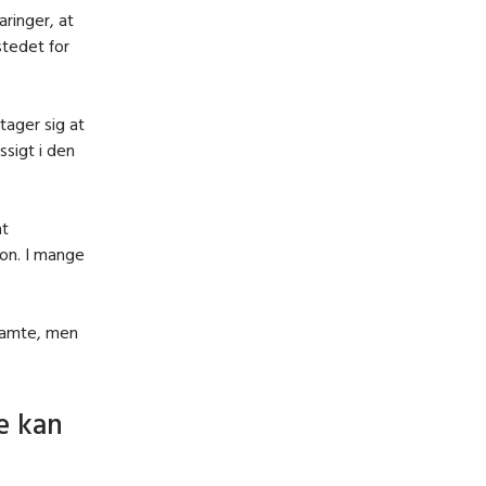
aringer, at
stedet for
ager sig at
ssigt i den
at
ion. I mange
 ramte, men
e kan