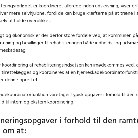
iteringsforløbet er koordineret allerede inden udskrivning, viser erf
iver mere selvhjulpne, fordi de kan bruge kræfterne på at træne i 
selv at holde overblikket.
gt og økonomisk er der derfor store fordele ved, at kommunen påt
æning og bevillinger til rehabiliteringen både indholds- og tidsmæ
erneskadesag.
 koordinering af rehabiliteringsindsatsen kan imødekommes ved, 
 tilrettelægges og koordineres af en hjerneskadekoordinatorfunkt
r denne oprettet.
adekoordinatorfunktion varetager typisk opgaver i forhold til den
ld til intern og ekstern koordinering.
neringsopgaver i forhold til den ramt
 om at: