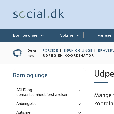
Børn og unge
Voksne
Tværgåe
Du er
FORSIDE
BØRN OG UNGE
ERHVER
her:
UDPEG EN KOORDINATOR
Udpe
Børn og unge
ADHD og
Mange fa
opmærksomhedsforstyrrelser
koordine
Anbringelse
Autisme