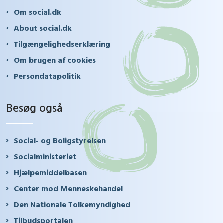
Om social.dk
About social.dk
Tilgængelighedserklæring
Om brugen af cookies
Persondatapolitik
Besøg også
Social- og Boligstyrelsen
Socialministeriet
Hjælpemiddelbasen
Center mod Menneskehandel
Den Nationale Tolkemyndighed
Tilbudsportalen