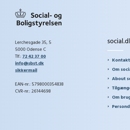
social.d
Lerchesgade 35, 5
5000 Odense C
Tlf.:
72 42 37 00
Kontakt
info@sbst.dk
Om soci
sikkermail
About so
EAN-nr.: 5798000354838
Tilgæng
CVR-nr.: 26144698
Om brug
Persond