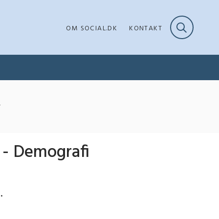
OM SOCIAL.DK
KONTAKT
T
 - Demografi
.