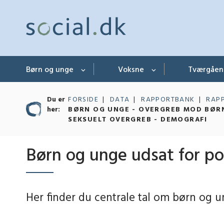
Børn og unge
Voksne
Tværgåe
Du er
FORSIDE
DATA
RAPPORTBANK
RAP
her:
BØRN OG UNGE - OVERGREB MOD BØRN
SEKSUELT OVERGREB - DEMOGRAFI
Børn og unge udsat for po
Her finder du centrale tal om børn og u