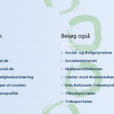
k
Besøg også
Social- og Boligstyrelsen
al.dk
Socialministeriet
cial.dk
Hjælpemiddelbasen
elighedserklæring
Center mod Menneskeha
en af cookies
Den Nationale Tolkemyn
atapolitik
Tilbudsportalen
Tolkeportalen