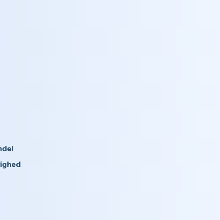
ndel
dighed