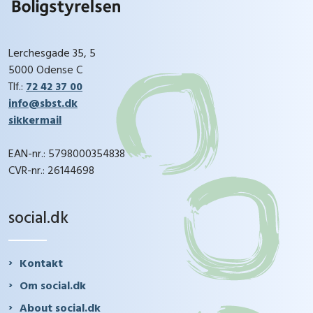
Lerchesgade 35, 5
5000 Odense C
Tlf.:
72 42 37 00
info@sbst.dk
sikkermail
EAN-nr.: 5798000354838
CVR-nr.: 26144698
social.dk
Kontakt
Om social.dk
About social.dk