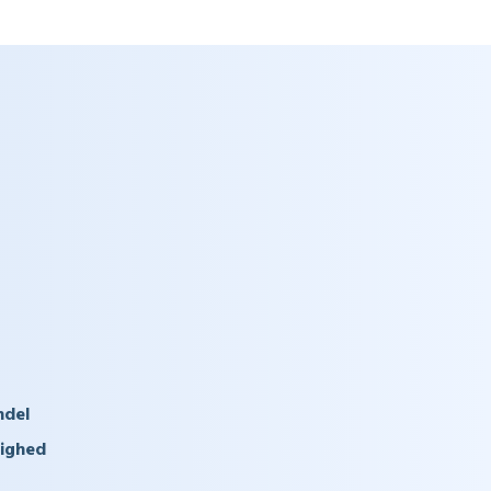
ndel
dighed