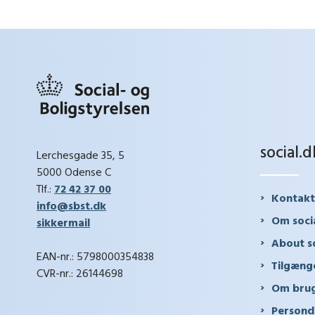
social.d
Lerchesgade 35, 5
5000 Odense C
Tlf.:
72 42 37 00
Kontakt
info@sbst.dk
Om soci
sikkermail
About so
EAN-nr.: 5798000354838
Tilgæng
CVR-nr.: 26144698
Om brug
Persond