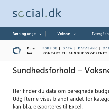
Børn og unge
Voksne
Tværgåe
Du er
FORSIDE
DATA
DATABANK
DA
her:
KONTAKT TIL SUNDHEDSVÆSENET 
Sundhedsforhold – Voksn
Her finder du data om beregnede budge
Udgifterne vises blandt andet for kategor
kan bl.a. eksporteres til Excel.