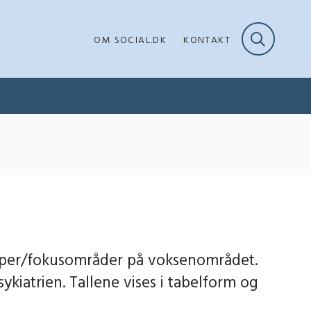
OM SOCIAL.DK
KONTAKT
pper/fokusområder på voksenområdet.
ykiatrien. Tallene vises i tabelform og