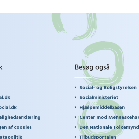
k
Besøg også
Social- og Boligstyrelsen
al.dk
Socialministeriet
cial.dk
Hjælpemiddelbasen
elighedserklæring
Center mod Menneskeha
en af cookies
Den Nationale Tolkemyn
atapolitik
Tilbudsportalen